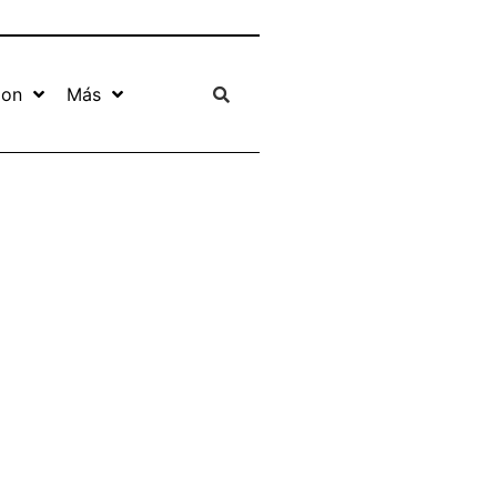
ion
Más