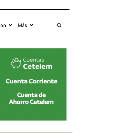
ion
Más