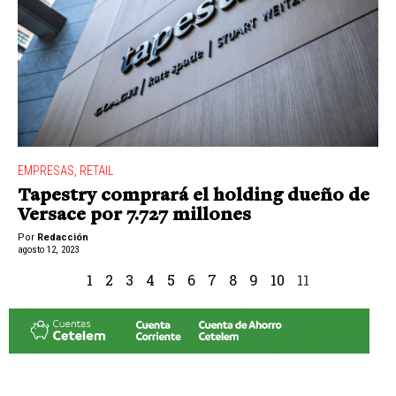
EMPRESAS
,
RETAIL
Tapestry comprará el holding dueño de
Versace por 7.727 millones
Por
Redacción
agosto 12, 2023
1
2
3
4
5
6
7
8
9
10
11