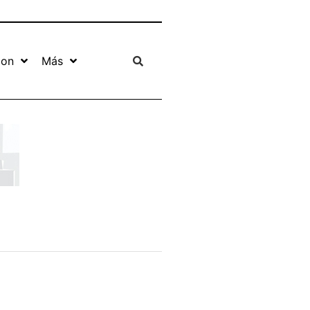
ion
Más