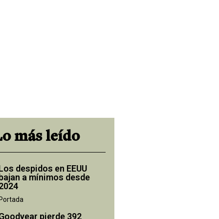
Lo más leído
Los despidos en EEUU
bajan a mínimos desde
2024
Portada
Goodyear pierde 392