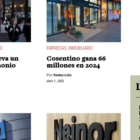
IO
EMPRESAS
,
INMOBILIARIO
eva un
Cosentino gana 66
monio
millones en 2024
Por
Redacción
abril 1, 2025