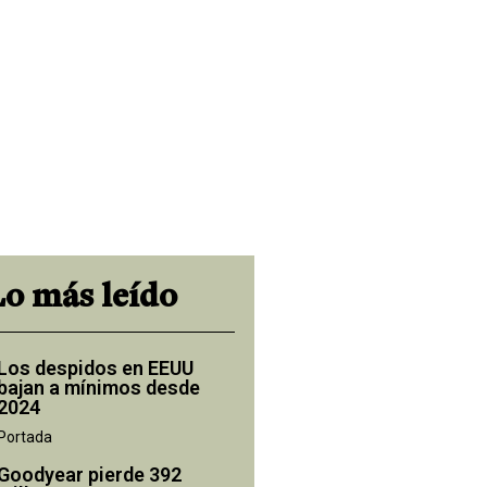
Lo más leído
Los despidos en EEUU
bajan a mínimos desde
2024
Portada
Goodyear pierde 392