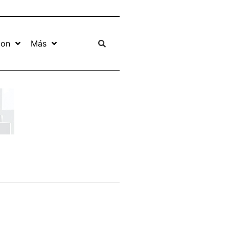
ion
Más