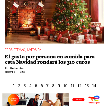
ECOSISTEMAS
,
INVERSIÓN
El gasto por persona en comida para
esta Navidad rondará los 310 euros
Por
Redacción
diciembre 11, 2025
1
2
3
4
5
6
7
8
9
10
11
12
13
14