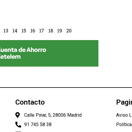
13
14
15
16
17
18
19
20
Contacto
Pagi
Calle Pinar, 5, 28006 Madrid
Aviso L
91 745 58 38
Polític