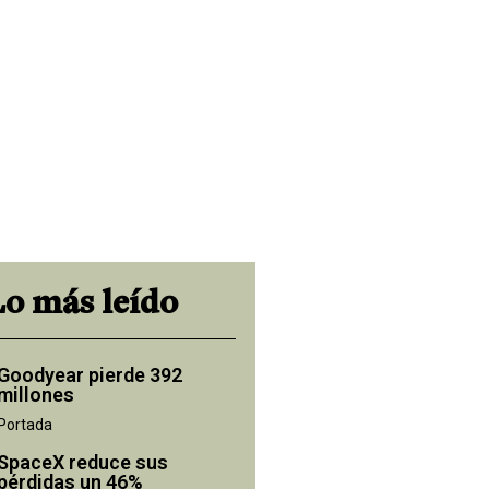
Lo más leído
Goodyear pierde 392
millones
Portada
SpaceX reduce sus
pérdidas un 46%