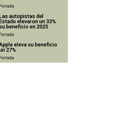
Portada
Las autopistas del
Estado elevaron un 33%
su beneficio en 2025
Portada
Apple eleva su beneficio
un 27%
Portada