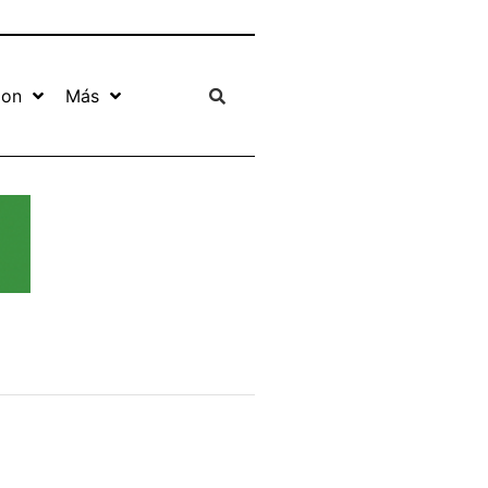
ion
Más