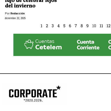
lujo de celebrar lejos
del invierno
Por
Redacción
diciembre 22, 2025
1
2
3
4
5
6
7
8
9
10
11
12