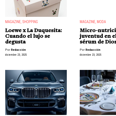
MAGAZINE
,
SHOPPING
MAGAZINE
,
MODA
Loewe x La Duquesita:
Micro-nutric
Cuando el lujo se
juventud en e
degusta
sérum de Dio
Por
Redacción
Por
Redacción
diciembre 23, 2025
diciembre 23, 2025