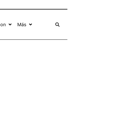
ion
Más