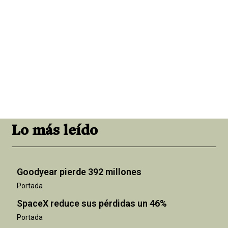
Lo más leído
Goodyear pierde 392 millones
Portada
SpaceX reduce sus pérdidas un 46%
Portada