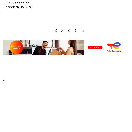
Por
Redacción
noviembre 15, 2024
1
2
3
4
5
6
"