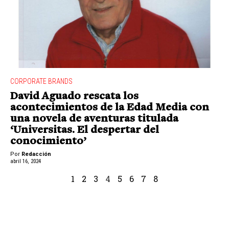
CORPORATE BRANDS
David Aguado rescata los
acontecimientos de la Edad Media con
una novela de aventuras titulada
‘Universitas. El despertar del
conocimiento’
Por
Redacción
abril 16, 2024
1
2
3
4
5
6
7
8