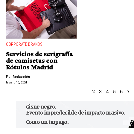
CORPORATE BRANDS
Servicios de serigrafía
de camisetas con
Rótulos Madrid
Por
Redacción
febrero 16, 2024
1
2
3
4
5
6
7