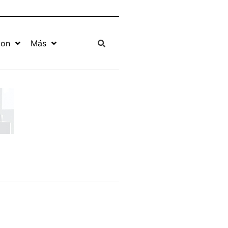
ion
Más