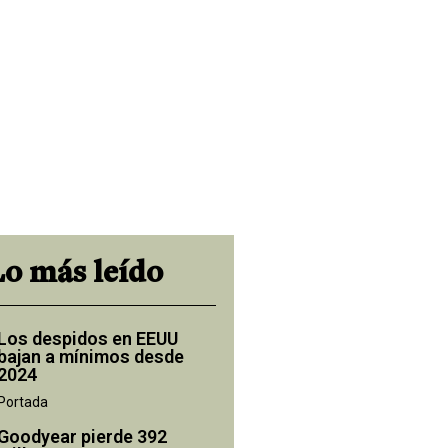
Lo más leído
Los despidos en EEUU
bajan a mínimos desde
2024
Portada
Goodyear pierde 392