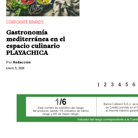
CORPORATE BRANDS
Gastronomía
mediterránea en el
espacio culinario
PLAYACHICA
Por
Redacción
enero 9, 2024
1
2
3
4
5
6