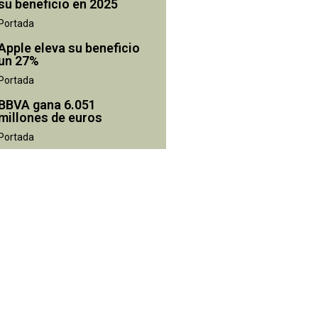
su beneficio en 2025
Portada
Apple eleva su beneficio
un 27%
Portada
BBVA gana 6.051
millones de euros
Portada