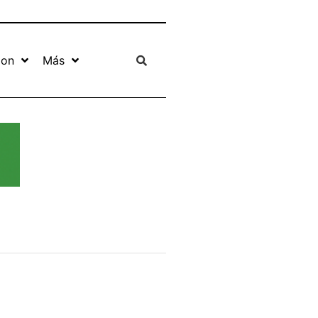
ion
Más