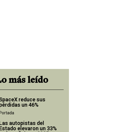
Lo más leído
SpaceX reduce sus
pérdidas un 46%
Portada
Las autopistas del
Estado elevaron un 33%