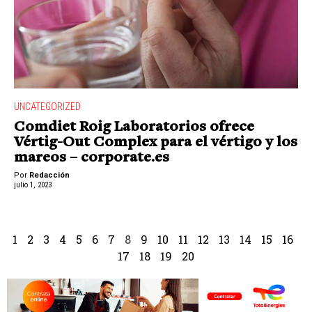
UNCATEGORIZED
Comdiet Roig Laboratorios ofrece
Vértig-Out Complex para el vértigo y los
mareos – corporate.es
Por
Redacción
julio 1, 2023
1
2
3
4
5
6
7
8
9
10
11
12
13
14
15
16
17
18
19
20